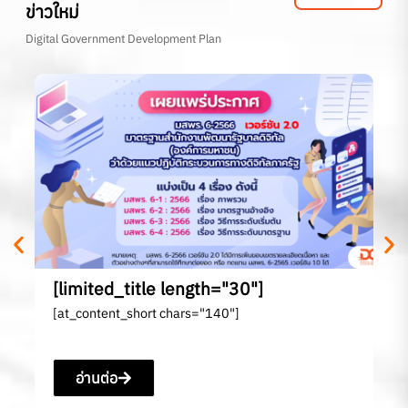
ข่าวใหม่
Digital Government Development Plan
[l
[a
[limited_title length="30"]
[at_content_short chars="140"]
อ่านต่อ