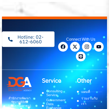
Hotline: 02-
Connect With Us
612-6060
Service
Other
Consulting
แผนที่
Service
สำนักงานพัฒนา
ร่วมงานกับ
Government
รัฐบาลดิจิทัล
เรา
Data
(องค์การมหาชน)
Exchange :