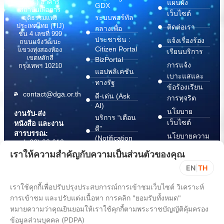
(สพร.) อาคาร
แผนผัง
GDX
สถาบันเพื่อการ
เว็บไซต์
ระบบพอร์ทัล
ยุติธรรมแห่ง
ประเทศไทย (TIJ)
ติดต่อเรา
กลางเพื่อ
ชั้น 4 เลขที่ 999
ประชาชน :
แจ้งเรื่องร้อง
ถนนแจ้งวัฒนะ
Citizen Portal
แขวงทุ่งสองห้อง
เรียนบริการ
เขตหลักสี่
BizPortal
การแจ้ง
กรุงเทพฯ 10210
แอปพลิเคชัน
เบาะแสและ
ทางรัฐ
ข้อร้องเรียน
contact@dga.or.th
ดี-เด่น (Ask
การทุจริต
AI)
นโยบาย
งานรับ-ส่ง
บริการ “เตือน
เว็บไซต์
หนังสือ และงาน
ดี”
สารบรรณ:
นโยบายความ
(Notification
(+66) 02 612
Platform)
มั่นคง
6000
เราให้ความสำคัญกับความเป็นส่วนตัวของคุณ
บริการ
ปลอดภัย
saraban@dga.or.th
EN
|
TH
“กระเป๋า
สารสนเทศ
DGA Contact
เอกสาร”
ทางไซเบอร์
เราใช้คุกกี้เพื่อปรับปรุงประสบการณ์การเข้าชมเว็บไซต์ วิเคราะห์
Center:
(Document
ChangeLog
(+66) 02 612
การเข้าชม และปรับแต่งเนื้อหา การคลิก "ยอมรับทั้งหมด"
Wallet)
6060
หมายความว่าคุณยินยอมให้เราใช้คุกกี้ตามพระราชบัญญัติคุ้มครอง
ข้อมูลส่วนบุคคล (PDPA)