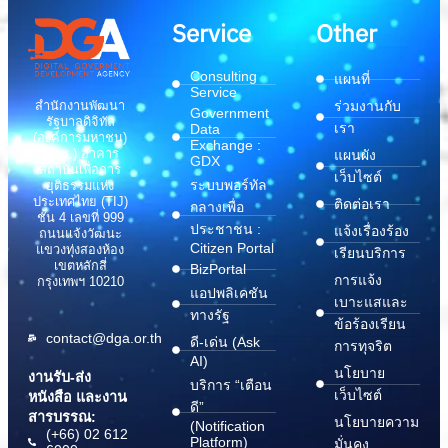
Service
Other
Consulting
แผนที่
Service
สำนักงานพัฒนา
ร่วมงานกับ
Government
รัฐบาลดิจิทัล
เรา
Data
(องค์การมหาชน)
Exchange :
(สพร.) อาคาร
แผนผัง
GDX
สถาบันเพื่อการ
เว็บไซต์
ระบบพอร์ทัล
ยุติธรรมแห่ง
ประเทศไทย (TIJ)
ติดต่อเรา
กลางเพื่อ
ชั้น 4 เลขที่ 999
ประชาชน :
แจ้งเรื่องร้อง
ถนนแจ้งวัฒนะ
Citizen Portal
แขวงทุ่งสองห้อง
เรียนบริการ
เขตหลักสี่
BizPortal
การแจ้ง
กรุงเทพฯ 10210
แอปพลิเคชัน
เบาะแสและ
ทางรัฐ
ข้อร้องเรียน
contact@dga.or.th
ดี-เด่น (Ask
การทุจริต
AI)
นโยบาย
งานรับ-ส่ง
บริการ “เตือน
เว็บไซต์
หนังสือ และงาน
ดี”
สารบรรณ:
นโยบายความ
(Notification
(+66) 02 612
Platform)
มั่นคง