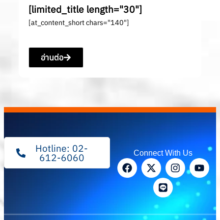
[limited_title length="30"]
[at_content_short chars="140"]
อ่านต่อ
Hotline: 02-
Connect With Us
612-6060