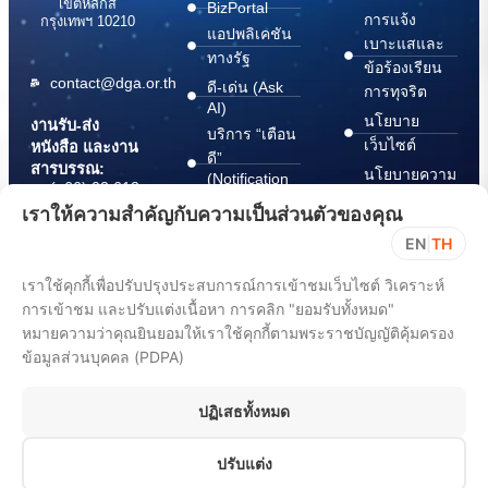
เขตหลักสี่
BizPortal
การแจ้ง
กรุงเทพฯ 10210
แอปพลิเคชัน
เบาะแสและ
ทางรัฐ
ข้อร้องเรียน
contact@dga.or.th
ดี-เด่น (Ask
การทุจริต
AI)
นโยบาย
งานรับ-ส่ง
บริการ “เตือน
เว็บไซต์
หนังสือ และงาน
ดี”
สารบรรณ:
นโยบายความ
(Notification
(+66) 02 612
Platform)
มั่นคง
6000
เราให้ความสำคัญกับความเป็นส่วนตัวของคุณ
บริการ
ปลอดภัย
saraban@dga.or.th
EN
|
TH
“กระเป๋า
สารสนเทศ
DGA Contact
เอกสาร”
ทางไซเบอร์
เราใช้คุกกี้เพื่อปรับปรุงประสบการณ์การเข้าชมเว็บไซต์ วิเคราะห์
Center:
(Document
ChangeLog
(+66) 02 612
การเข้าชม และปรับแต่งเนื้อหา การคลิก "ยอมรับทั้งหมด"
Wallet)
6060
หมายความว่าคุณยินยอมให้เราใช้คุกกี้ตามพระราชบัญญัติคุ้มครอง
ข้อมูลส่วนบุคคล (PDPA)
ปฏิเสธทั้งหมด
ปรับแต่ง
All rights reserved 2025. Digital Government Development Agency
(Public Organization) (DGA)