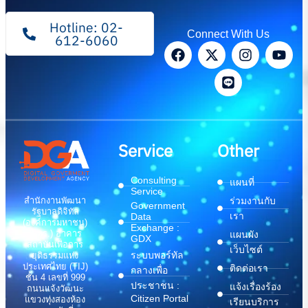
Hotline: 02-
Connect With Us
612-6060
Service
Other
Consulting
แผนที่
Service
สำนักงานพัฒนา
ร่วมงานกับ
Government
รัฐบาลดิจิทัล
เรา
Data
(องค์การมหาชน)
Exchange :
(สพร.) อาคาร
แผนผัง
GDX
สถาบันเพื่อการ
เว็บไซต์
ระบบพอร์ทัล
ยุติธรรมแห่ง
ประเทศไทย (TIJ)
ติดต่อเรา
กลางเพื่อ
ชั้น 4 เลขที่ 999
ประชาชน :
แจ้งเรื่องร้อง
ถนนแจ้งวัฒนะ
Citizen Portal
แขวงทุ่งสองห้อง
เรียนบริการ