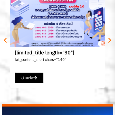
[l
[a
[limited_title length="30"]
[at_content_short chars="140"]
อ่านต่อ