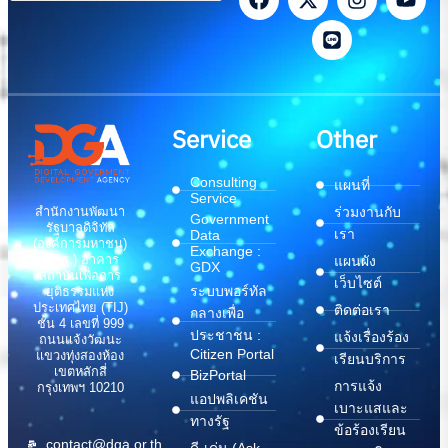
Service
Other
Consulting
แผนที่
Service
สำนักงานพัฒนา
ร่วมงานกับ
Government
รัฐบาลดิจิทัล
เรา
Data
(องค์การมหาชน)
Exchange :
(สพร.) อาคาร
แผนผัง
GDX
สถาบันเพื่อการ
เว็บไซต์
ระบบพอร์ทัล
ยุติธรรมแห่ง
ประเทศไทย (TIJ)
ติดต่อเรา
กลางเพื่อ
ชั้น 4 เลขที่ 999
ประชาชน :
แจ้งเรื่องร้อง
ถนนแจ้งวัฒนะ
Citizen Portal
แขวงทุ่งสองห้อง
เรียนบริการ
เขตหลักสี่
BizPortal
การแจ้ง
กรุงเทพฯ 10210
แอปพลิเคชัน
เบาะแสและ
ทางรัฐ
ข้อร้องเรียน
contact@dga.or.th