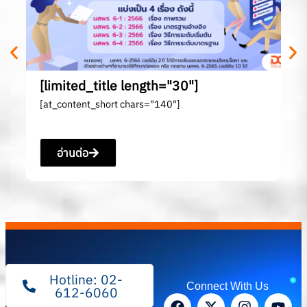
[l
[a
[limited_title length="30"]
[at_content_short chars="140"]
อ่านต่อ
Hotline: 02-
Connect With Us
612-6060