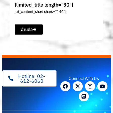
[limited_title length="30"]
[at_content_short chars="140"]
อ่านต่อ
Hotline: 02-
Connect With Us
612-6060