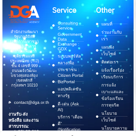
Service
Other
Consulting
แผนที่
Service
สำนักงานพัฒนา
ร่วมงานกับ
Government
รัฐบาลดิจิทัล
เรา
Data
(องค์การมหาชน)
Exchange :
(สพร.) อาคาร
แผนผัง
GDX
สถาบันเพื่อการ
เว็บไซต์
ระบบพอร์ทัล
ยุติธรรมแห่ง
ประเทศไทย (TIJ)
ติดต่อเรา
กลางเพื่อ
ชั้น 4 เลขที่ 999
ประชาชน :
แจ้งเรื่องร้อง
ถนนแจ้งวัฒนะ
Citizen Portal
แขวงทุ่งสองห้อง
เรียนบริการ
เขตหลักสี่
BizPortal
การแจ้ง
กรุงเทพฯ 10210
แอปพลิเคชัน
เบาะแสและ
ทางรัฐ
ข้อร้องเรียน
contact@dga.or.th
ดี-เด่น (Ask
การทุจริต
AI)
นโยบาย
งานรับ-ส่ง
บริการ “เตือน
เว็บไซต์
หนังสือ และงาน
ดี”
สารบรรณ:
นโยบายความ
(Notification
(+66) 02 612
Platform)
มั่นคง