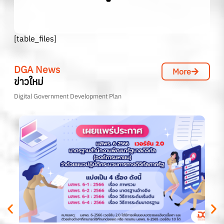
[table_files]
DGA News
More
ข่าวใหม่
Digital Government Development Plan
[l
[a