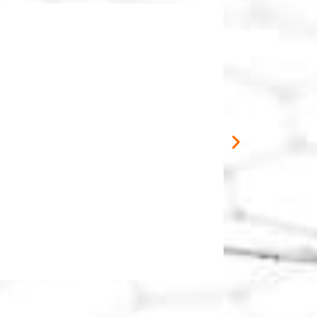
[limited_titl
[at_content_shor
อ่านต่อ