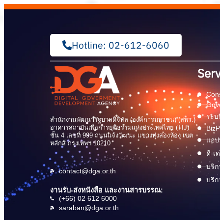
Hotline: 02-612-6060
Serv
Cons
Gov
ระบบ
สำนักงานพัฒนารัฐบาลดิจิทัล (องค์การมหาชน) (สพร.)
อาคารสถาบันเพื่อการยุติธรรมแห่งประเทศไทย (TIJ)
BizP
ชั้น 4 เลขที่ 999 ถนนแจ้งวัฒนะ แขวงทุ่งสองห้อง เขต
แอปพ
หลักสี่ กรุงเทพฯ 10210
ดี-เ
บริก
contact@dga.or.th
บริก
งานรับ-ส่งหนังสือ และงานสารบรรณ:
(+66) 02 612 6000
saraban@dga.or.th