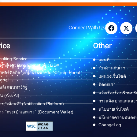
Connect With Us
ice
Other
ulting Service
แผนที่
ernment Data Exchange : GDX
ร่วมงานกับเรา
พอร์ทัลกลางเพื่อประชาชน : Citizen Portal
แผนผังเว็บไซต์
ortal
ติดต่อเรา
ลิเคชันทางรัฐ
แจ้งเรื่องร้องเรียนบร
ด่น (Ask AI)
การแจ้งเบาะแสและข้
าร “เตือนดี” (Notification Platform)
นโยบายเว็บไซต์
าร “กระเป๋าเอกสาร” (Document Wallet)
นโยบายความมั่นคง
ChangeLog