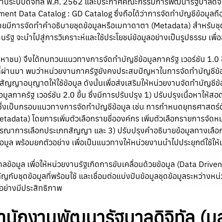
นระบบดิจิทัล พ.ศ. 2562 และประกาศคณะกรรมการพัฒนารัฐบาลดิจิทัลเร
t Data Catalog : GD Catalog ซึ่งถือได้ว่าการจัดทำบัญชีข้อมูลถือเ
 โดยมีการจัดทำคำอธิบายชุดข้อมูลหรือเมทาดาตา (Metadata) สำหรับชุด
งานรัฐ จะนำไปสู่การวิเคราะห์และใช้ประโยชน์ข้อมูลอย่างเป็นรูปธรรม เ
าชน) จึงได้ทบทวนแนวทางการจัดทำบัญชีข้อมูลภาครัฐ เวอร์ชัน 1.0 ขึ
ี่ผ่านมา พบว่าหน่วยงานภาครัฐยังคงประสบปัญหาในการจัดทำบัญชีข้อ
ช้สัญญาอนุญาตให้ใช้ข้อมูล ดังนั้นเพื่อส่งเสริมให้หน่วยงานจัดทำบัญช
มูลภาครัฐ เวอร์ชัน 2.0 ขึ้น ซึ่งมีการปรับปรุง 1) ปรับปรุงเนื้อหาให
.0 ซึ่งเป็นกรอบแนวทางการจัดทำบัญชีข้อมูล เช่น การกำหนดยุทธศาสตร์
adata) โดยการเพิ่มตัวเลือกรายชื่อองค์กร เพิ่มตัวเลือกรายการจัดหม
ารณาการเลือกประเภทสัญญา และ 3) ปรับปรุงคำอธิบายข้อมูลทางเลือก
ึงข้อมูล พร้อมยกตัวอย่าง เพื่อเป็นแนวทางให้หน่วยงานนำไปประยุกต์ใช้
ลข้อมูล เพื่อให้หน่วยงานรัฐเกิดการขับเคลื่อนด้วยข้อมูล (Data Dri
ับชุดข้อมูลที่พร้อมใช้ และเชื่อมต่อแบ่งปันข้อมูลชุดข้อมูลระหว่างหน่
อย่างมีประสิทธิภาพ
ักงานพัฒนารัฐบาลดิจิทัล
(ม