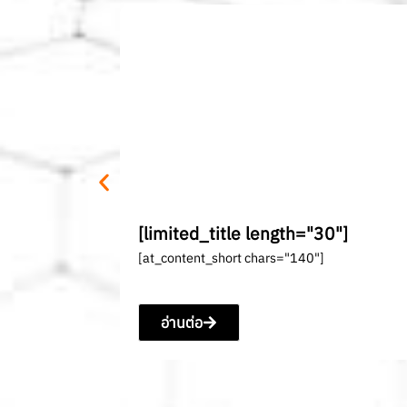
[limited_title length="30"]
[at_content_short chars="140"]
อ่านต่อ